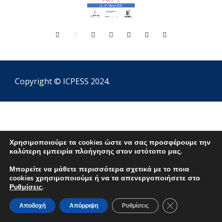
& Αθλητισμού
15
-
17
Μαΐου 202
6
Κομοτηνή
www
.
icpess
.
gr
Copyright © ICPESS 2024.
Χρησιμοποιούμε τα cookies ώστε να σας προσφέρουμε την
καλύτερη εμπειρία πλοήγησης στον ιστότοπο μας.
Μπορείτε να μάθετε περισσότερα σχετικά με το ποια
cookies χρησιμοποιούμε ή να τα απενεργοποιήσετε στο
Ρυθμίσεις
.
Κλείσιμο του Co
Αποδοχή
Απόρριψη
Ρυθμίσεις