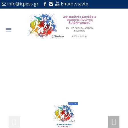
info@icpess.gr
Επικοινωνία
Α Ανακοίνωση 2026
Home
Α Ανακοίνωση 2026
Α’ Ανακοίνωση
ο
3
4
Διεθνές Συνέδριο
Φυσικής Αγωγής