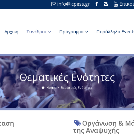
info@icpess.gr
Επικο
Αρχική
Συνέδριο
Πρόγραμμα
Παράλληλα Event
Θεματικές Ενότητες
Home
Θεματικές Ενότητες
ταση
Οργάνωση & Μά
της Αναψυχής