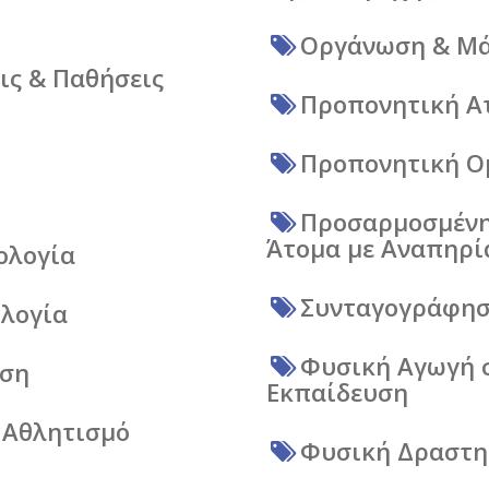
Οργάνωση & Μά
ις & Παθήσεις
Προπονητική Α
Προπονητική Ο
Προσαρμοσμένη
Άτομα με Αναπηρί
ολογία
Συνταγογράφησ
ολογία
Φυσική Αγωγή σ
οση
Εκπαίδευση
ν Αθλητισμό
Φυσική Δραστη