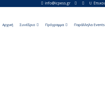
info@icpess.gr
Επικο
Αρχική
Συνέδριο
Πρόγραμμα
Παράλληλα Events
Ίδρυμα & Εγκαταστάσεις
Home
Ίδρυμα & Εγκαταστάσεις