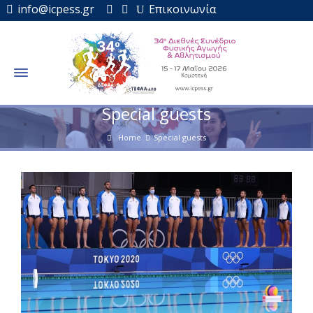
info@icpess.gr
Επικοινωνία
Special guests
Home
Special guests